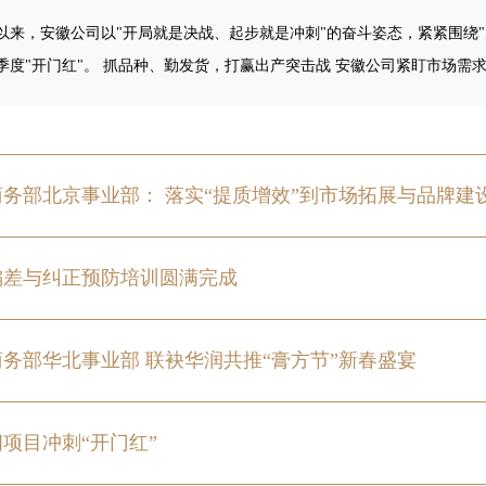
以来，安徽公司以"开局就是决战、起步就是冲刺"的奋斗姿态，紧紧围绕
度"开门红"。 抓品种、勤发货，打赢出产突击战 安徽公司紧盯市场需求
务部北京事业部： 落实“提质增效”到市场拓展与品牌建
偏差与纠正预防培训圆满完成
务部华北事业部 联袂华润共推“膏方节”新春盛宴
项目冲刺“开门红”