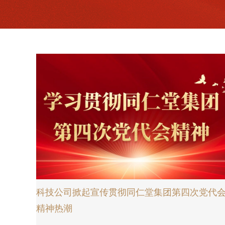
科技公司掀起宣传贯彻同仁堂集团第四次党代
精神热潮