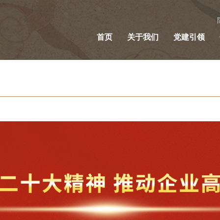
首页
关于我们
党建引领