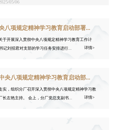
2025/05/06
八项规定精神学习教育启动部署...
关于开展深入贯彻中央八项规定精神学习教育工作计
详情>
书记刘招君对支部的学习任务安排进行...
央八项规定精神学习教育启动部...
走实，组织分厂召开深入贯彻中央八项规定精神学习教
详情>
左艳主持。 会上，分厂党总支副书...