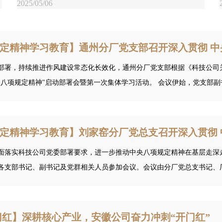
2025/05/06
定精神学习教育】通州分厂党支部召开深入贯彻 中央
部署，持续推进作风建设常态化长效化，通州分厂党支部根据《科技公司
央八项规定精神"启动部署会暨第一次集体学习活动。 会议伊始，党支部副
定精神学习教育】刘家窑分厂党总支召开深入贯彻 中
全面落实科技公司党委部署要求，进一步推动中央八项规定精神在基层走深
各支部书记、副书记及党群相关人员参加会议。会议由分厂党总支书记、厂长
门红】深耕核心产业，安徽公司奋力冲刺“开门红”