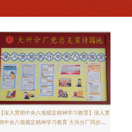
【深入贯彻中央八项规定精神学习教育】深入贯
彻中央八项规定精神学习教育 大兴分厂同步更
新宣传园地内容