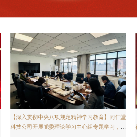
会
【深入贯彻中央八项规定精神学习教育】同仁堂
科技公司开展党委理论学习中心组专题学习，深
入学习贯彻中央八项规定精神