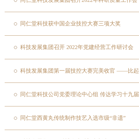
同仁堂科技发展集团召开2022年科研质量工作会
同仁堂科技获中国企业技控大赛三项大奖
科技发展集团召开 2022年党建经营工作研讨会
科技发展集团第一届技控大赛完美收官 ——比起
同仁堂科技公司党委理论中心组 传达学习十九
同仁堂西黄丸传统制作技艺入选市级“非遗”