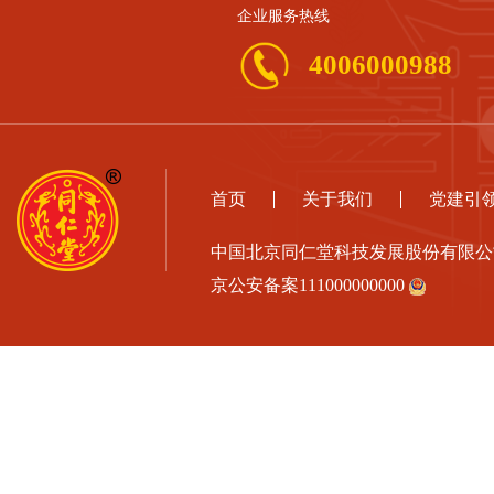
企业服务热线
4006000988
首页
关于我们
党建引
中国北京同仁堂科技发展股份有限
京公安备案111000000000